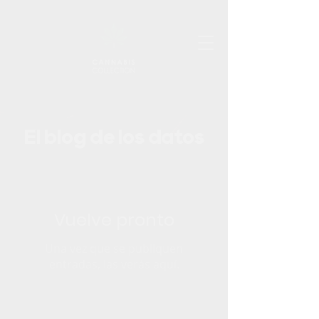
El blog de los datos
Vuelve pronto
Una vez que se publiquen
entradas, las verás aquí.